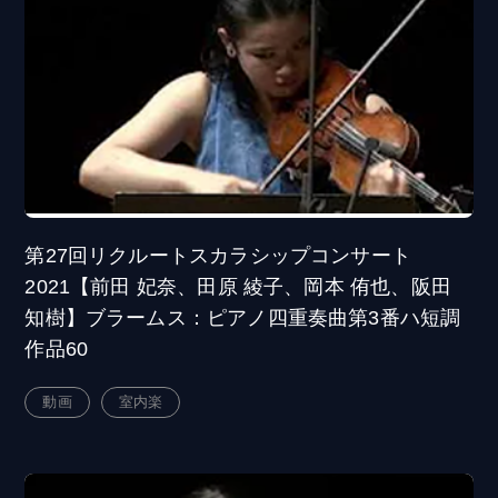
第27回リクルートスカラシップコンサート
2021【前田 妃奈、田原 綾子、岡本 侑也、阪田
知樹】ブラームス：ピアノ四重奏曲第3番ハ短調
作品60
動画
室内楽