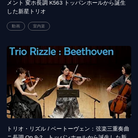
メント 変ホ長調 K563 トッパンホールから誕生
した新星トリオ
動画
室内楽
トリオ・リズル / ベートーヴェン：弦楽三重奏曲
ニ長調 Op.9-2 トッパンホールから誕生した新