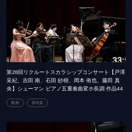
第28回リクルートスカラシップコンサート【戸澤
采紀、吉田 南、石田 紗樹、岡本 侑也、藤田 真
央】シューマン ピアノ五重奏曲変ホ長調 作品44
動画
室内楽