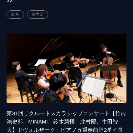
32
動画
室内楽
第31回リクルートスカラシップコンサート【竹内
鴻史郎、MINAMI、鈴木慧悟、北村陽、牛田智
大】ドヴォルザーク：ピアノ五重奏曲第2番イ長