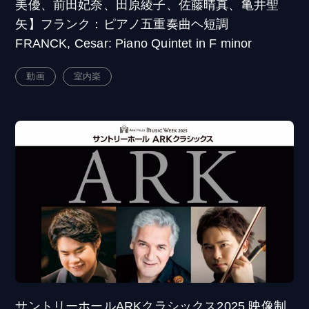
美優、前田妃奈、田原綾子、佐藤晴真、亀井聖
矢】フランク：ピアノ五重奏曲ヘ短調
FRANCK, Cesar: Piano Quintet in F minor
動画
室内楽
サントリーホールARKクラシックス2025 映像制