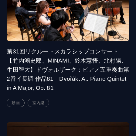
第31回リクルートスカラシップコンサート
【竹内鴻史郎、MINAMI、鈴木慧悟、北村陽、
牛田智大】ドヴォルザーク：ピアノ五重奏曲第
2番イ長調 作品81 Dvořák, A.: Piano Quintet
in A Major, Op. 81
動画
室内楽