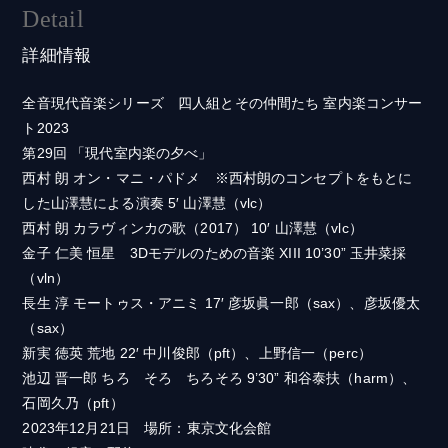
Detail
詳細情報
全音現代音楽シリーズ 四人組とその仲間たち 室内楽コンサー
ト2023
第29回 「現代室内楽の夕べ」
西村 朗 オン・マニ・パドメ ※西村朗のコンセプトをもとに
した山澤慧による演奏 5′ 山澤慧（vlc）
西村 朗 カラヴィンカの歌（2017） 10′ 山澤慧（vlc）
金子 仁美 恒星 3Dモデルのための音楽 XIII 10’30” 玉井菜採
（vln）
長生 淳 モートゥス・アニミ 17′ 彦坂眞一郎（sax）、彦坂優太
（sax）
新実 徳英 荒地 22′ 中川俊郎（pft）、上野信一（perc）
池辺 晋一郎 ちろ そろ ちろそろ 9’30” 和谷泰扶（harm）、
石岡久乃（pft）
2023年12月21日 場所：東京文化会館