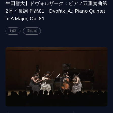
牛田智大】ドヴォルザーク：ピアノ五重奏曲第
2番イ長調 作品81 Dvořák, A.: Piano Quintet
in A Major, Op. 81
動画
室内楽