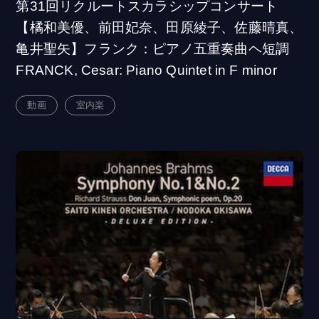
第31回リクルートスカラシップコンサート
【橘和美優、前田妃奈、田原綾子、佐藤晴真、
亀井聖矢】フランク：ピアノ五重奏曲ヘ短調
FRANCK, Cesar: Piano Quintet in F minor
動画
室内楽