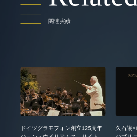
関連実績
ドイツグラモフォン創立125周年
久石譲×
ジョン・ウイリアムス サイト
ジブリ 