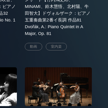
：ピアノ
MINAMI、鈴木慧悟、北村陽、牛
作品32
田智大】ドヴォルザーク：ピアノ
io No. 1
五重奏曲第2番イ長調 作品81
Dvořák, A.: Piano Quintet in A
Major, Op. 81
動画
室内楽