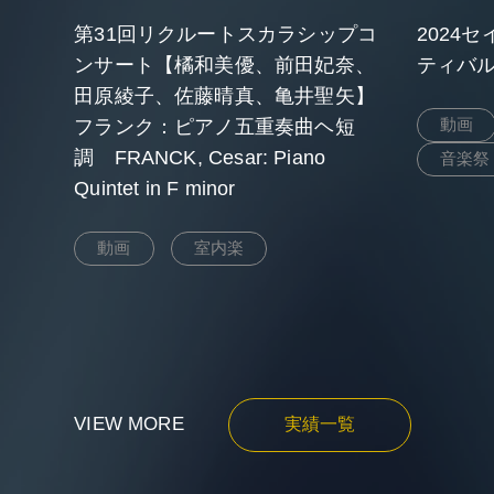
第31回リクルートスカラシップコ
2024
ンサート【橘和美優、前田妃奈、
ティバル
田原綾子、佐藤晴真、亀井聖矢】
動画
フランク：ピアノ五重奏曲ヘ短
調 FRANCK, Cesar: Piano
音楽祭
Quintet in F minor
動画
室内楽
VIEW MORE
実績一覧