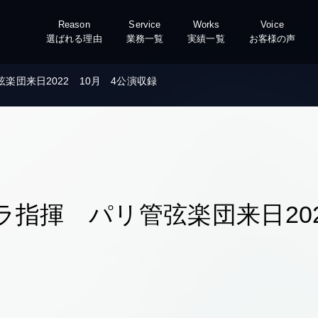
Reason
Service
Works
Voice
選ばれる理由
業務一覧
実績一覧
お客様の声
楽団来日2022 10月 4公演収録
指揮 パリ管弦楽団来日202