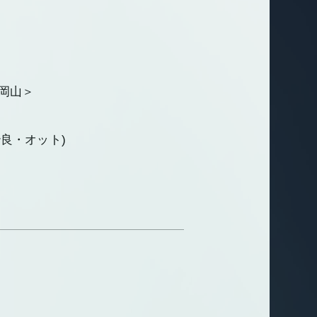
1岡山＞
紗良・オット)