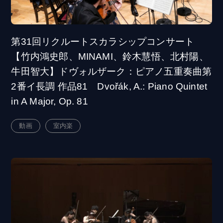
第31回リクルートスカラシップコンサート
【竹内鴻史郎、MINAMI、鈴木慧悟、北村陽、
牛田智大】ドヴォルザーク：ピアノ五重奏曲第
2番イ長調 作品81 Dvořák, A.: Piano Quintet
in A Major, Op. 81
動画
室内楽