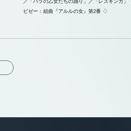
／「バラの乙女たちの踊り」／「レズギンカ」 
ビゼー：組曲『アルルの女』第2番 ♢