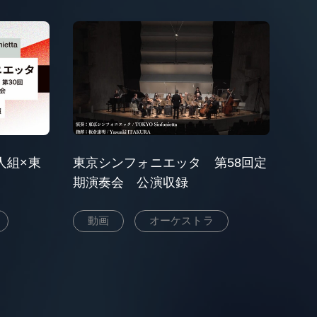
人組×東
東京シンフォニエッタ 第58回定
期演奏会 公演収録
動画
オーケストラ