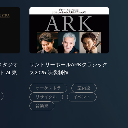
スタジオ
サントリーホールARKクラシック
at 東
ス2025 映像制作
オーケストラ
室内楽
リサイタル
イベント
音楽祭