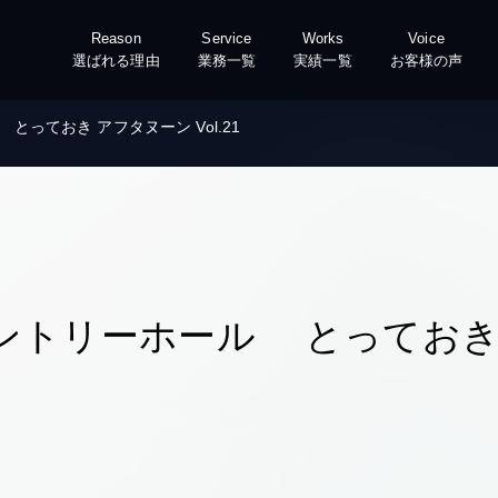
Reason
Service
Works
Voice
選ばれる理由
業務一覧
実績一覧
お客様の声
っておき アフタヌーン Vol.21
ントリーホール とっておき