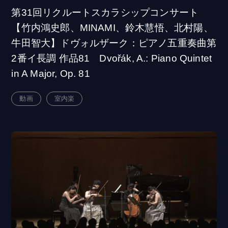
第31回リクルートスカラシップコンサート
【竹内鴻史郎、MINAMI、鈴木慧悟、北村陽、
牛田智大】ドヴォルザーク：ピアノ五重奏曲第
2番イ長調 作品81 Dvořák, A.: Piano Quintet
in A Major, Op. 81
動画
室内楽