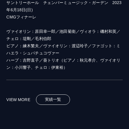
サントリーホール チェンバーミュージック・ガーデン 2023
年6月18日(日)
CMGフィナーレ
ヴァイオリン：原田幸一郎／池田菊衛／ヴィオラ：磯村和英／
チェロ：堤剛／毛利伯郎
ピアノ：練木繁夫／ヴァイオリン：渡辺玲子／ファゴット：ミ
ハエラ・シュパチュコヴァー
ハープ：吉野直子／葵トリオ（ピアノ：秋元孝介、ヴァイオリ
ン：小川響子、チェロ：伊東裕）
実績一覧
VIEW MORE